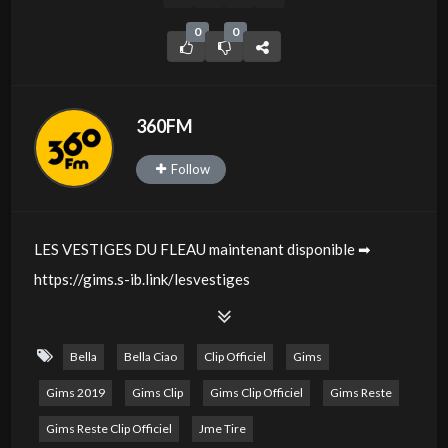
0
0
360FM
Follow
LES VESTIGES DU FLEAU maintenant disponible ➡
https://gims.s-ib.link/lesvestiges​
———————————————————————-
Facebook : https://www.facebook.com/maitregimsoff
Bella
Bella Ciao
Clip Officiel
Gims
Instagram : https://instagram.com/gims
Gims 2019
Gims Clip
Gims Clip Officiel
Gims Reste
Twitter : https://twitter.com/gims
Snapchat : Warano75
Gims Reste Clip Officiel
Jme Tire