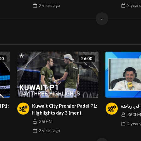
2 years
ago
2 years
00
26:00
 P1:
Kuwait City Premier Padel P1:
Highlights day 3 (men)
360FM
360FM
2 years
2 years
ago