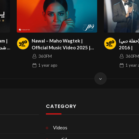
am |
Nawal – Maho Wagtek |
 (حفلة دبي
Official Music Video 2025 |
| 2016
نوال – ما هو وقتك
360FM
360FM
1 year
ago
1 year
CATEGORY
Videos