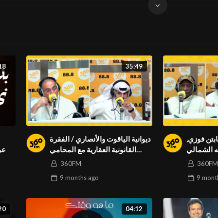
18
35:49
كابتن فوزي
ديوانية الياقوت والأنصاري / الفقرة
ه الشمالي
القانونية العقارية مع المحامي
عبي
مبارك النويبت
360FM
360FM
9 months
ago
9 mont
20
04:12