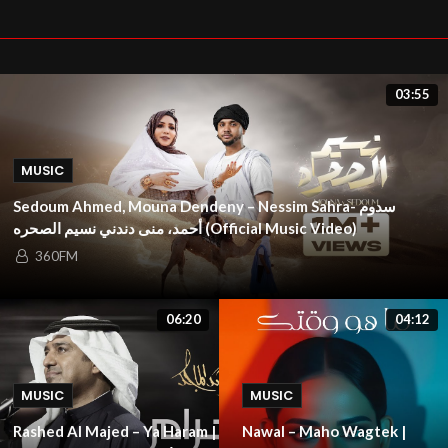
03:55
MUSIC
Sedoum Ahmed, Mouna Dendeny – Nessim Sahra- سدوم
أحمد، منى دندني نسيم الصحره (Official Music Video)
360FM
06:20
04:12
MUSIC
MUSIC
Rashed Al Majed – Ya Haram |
Nawal – Maho Wagtek |