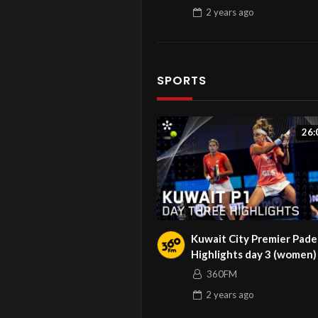
2 years
ago
SPORTS
26:
Kuwait City Premier Padel
Highlights day 3 (women)
360FM
2 years
ago