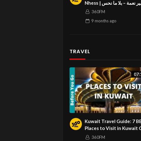
Nhess | ر نعمة – بلا ما نحس
360FM
9 months
ago
TRAVEL
07:
Kuwait Travel Guide: 7 B
Places to Visit in Kuwait 
(& Top Things to Do)
360FM