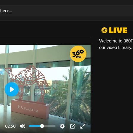
Welcome to 360FM 
our video Library
Play
02:50