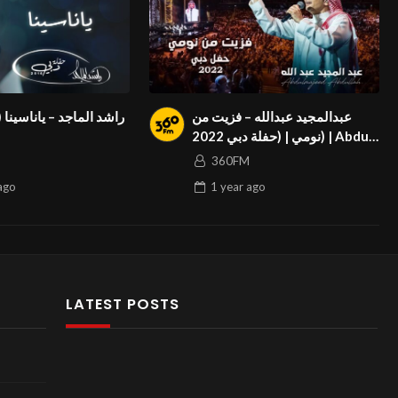
عبدالمجيد عبدالله – فزيت من
راشد الماجد – ياناسينا)
نومي | (حفلة دبي 2022) | Abdul
Majeed Abdullah – Fazzet Mn
360FM
Noomi
ago
1 year
ago
LATEST POSTS