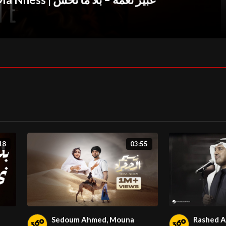
18
03:55
Sedoum Ahmed, Mouna
Rashed Al