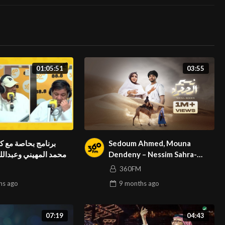
01:05:51
03:55
برنامج بحاصة مع ,
Sedoum Ahmed, Mouna
محمد المهيني وعبدالل
Dendeny – Nessim Sahra-
سدوم أحمد، منى دندني نسيم
360FM
الصحره (Official Music Video)
hs
ago
9 months
ago
07:19
04:43