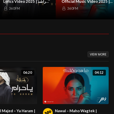
Lyrics Video 2025 | راشد
Official Music Video 2025 |
نوال – ما هو وقتك
الماجد – يا حرام
360FM
360FM
VIEW MORE
06:20
04:12
 Majed – Ya Haram |
Nawal – Maho Wagtek |