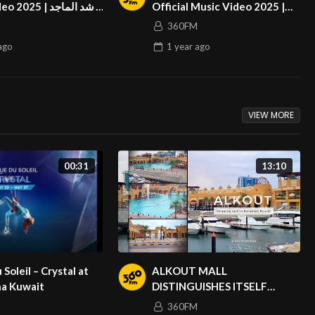
025 | راشد الماجد
Official Music Video 2025 |
نوال – ما هو وقتك
360FM
ago
1 year
ago
VIEW MORE
00:31
13:10
 Soleil – Crystal at
ALKOUT MALL
a Kuwait
DISTINGUISHES ITSELF
AMONG OTHER MALLS IN
360FM