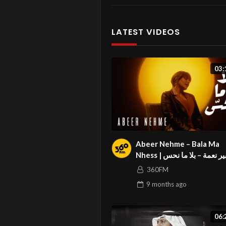
LATEST VIDEOS
03:
Abeer Nehme – Bala Ma
Nhess | ر نعمة – بلا ما نحس
360FM
9 months
ago
06: