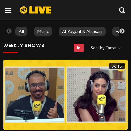
All
Music
Al-Yagout & Alansari
Feature
WEEKLY SHOWS
Sort by
Date
36:15