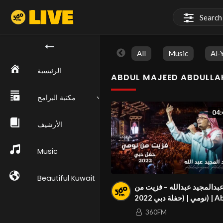
All
Music
Al-
الرئيسية
ABDUL MAJEED ABDULLA
مكتبة البرامج
04:
الأرشيف
Music
Beautiful Kuwait
بدالمجيد عبدالله – فزيت من
نومي | (حفلة دبي 2022) | Abdul
Majeed Abdullah – Fazze
360FM
Noomi