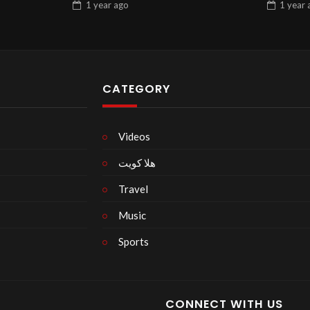
1 year
ago
1 year
CATEGORY
Videos
هلا كويت
Travel
Music
Sports
CONNECT WITH US