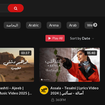
البحاصة
Arabic
Arena
Arab
Weekly Sh
Sort by
Date
Play All
03:37
05:40
ashti – Ajeeb |
Assala – Tesalni | Lyrics Video
Music Video 2025 |
2024 | أصالة – تسألني
إبراهيم دش
360FM