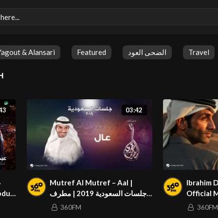
Yagout & Alansari
Featured
الضحى العود
Travel
H
43
03:42
ع
Mutref Al Mutref – Aal |
Ibrahim D
جلسات السعودية 2019 | مطرف
Official 
t Mn
المطرف – عال
تي – عجيب
360FM
360FM