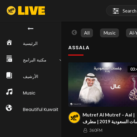
All
Music
Al-
الرئيسية
ASSALA
مكتبة البرامج
03:
الأرشيف
Music
Beautiful Kuwait
Mutref Al Mutref – Aal |
جلسات السعودية 2019 | مطرف
المطرف – عال
360FM