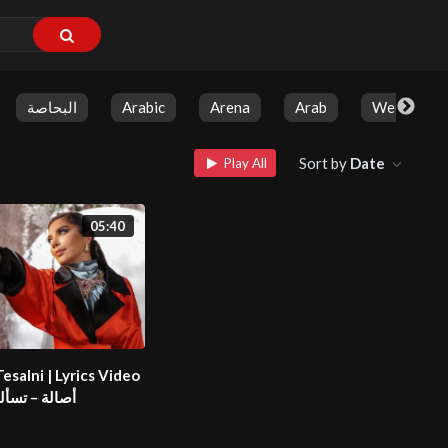
البحاصة
Arabic
Arena
Arab
Weekly Sh
Sort by
Date
Play All
05:40
Tesalni | Lyrics Video
 | أصالة – تسألني