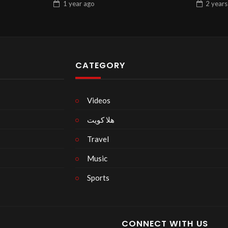
1 year
ago
2 years
CATEGORY
Videos
هلا كويت
Travel
Music
Sports
CONNECT WITH US