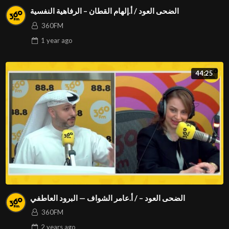
الضحى العود / أ.إلهام القطان – الرفاهية النفسية
360FM
1 year
ago
44:25
الضحى العود – / أ.عامر الشواف — البرود العاطفي
360FM
2 years
ago