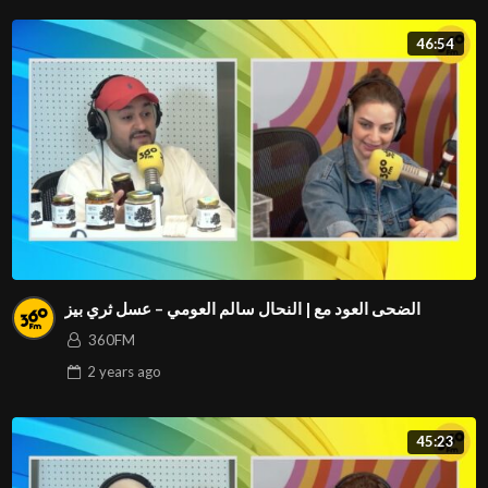
46:54
الضحى العود مع | النحال سالم العومي – عسل ثري بيز
360FM
2 years
ago
45:23