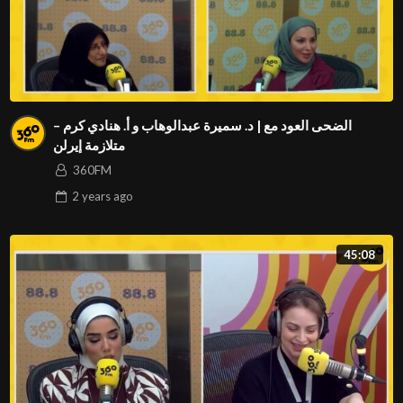
الضحى العود مع | د. سميرة عبدالوهاب و أ. هنادي كرم –
متلازمة إيرلن
360FM
2 years
ago
45:08