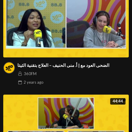
الضحى العود مع | أ. منى الحنيف – العلاج بتقنية الثيتا
360FM
2 years
ago
44:44