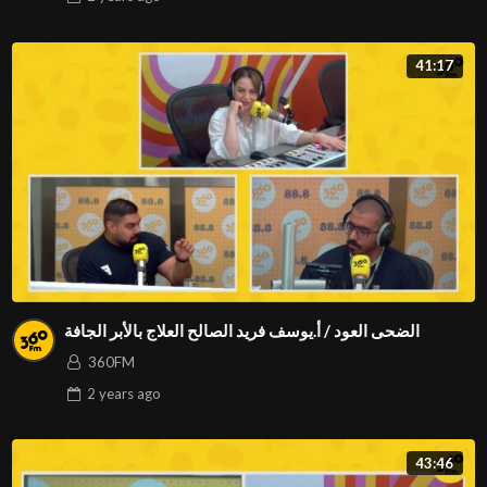
41:17
الضحى العود / أ.يوسف فريد الصالح العلاج بالأبر الجافة
360FM
2 years
ago
43:46