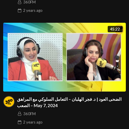
360FM
2 years
ago
45:22
الضحى العود | د. فجر الهلبان – التعامل السلوكي مع المراهق
الصعب – May 7, 2024
360FM
2 years
ago