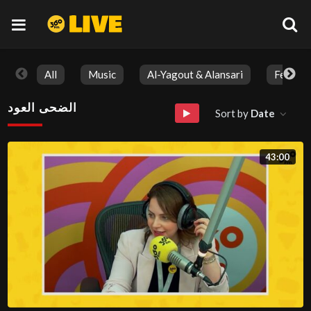
All
Music
Al-Yagout & Alansari
Feature
الضحى العود
Sort by
Date
43:00