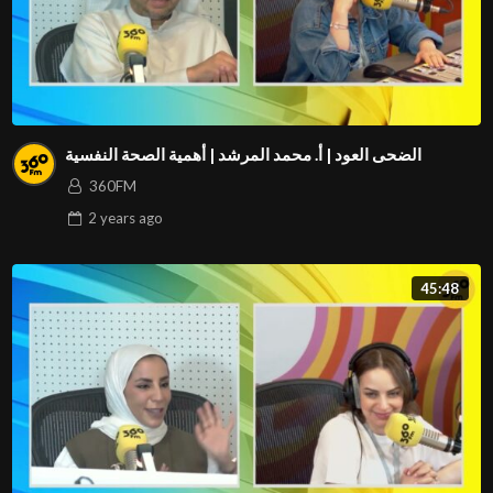
الضحى العود | أ. محمد المرشد | أهمية الصحة النفسية
360FM
2 years
ago
45:48