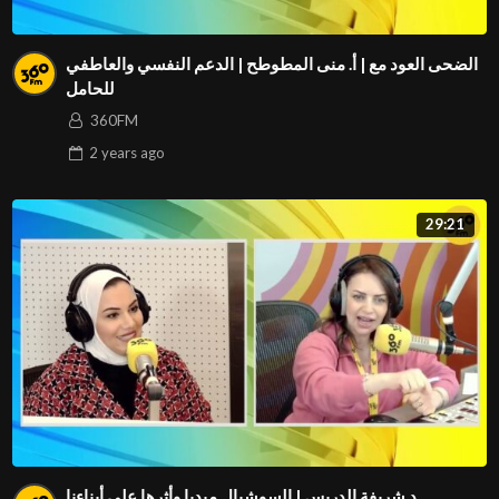
الضحى العود مع | أ. منى المطوطح | الدعم النفسي والعاطفي
للحامل
360FM
2 years
ago
29:21
د.شريفة الدريس | السوشيال ميديا وأثرها على أبناءنا