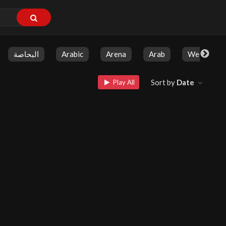
البحاصة
Arabic
Arena
Arab
Weekly Sh
Sort by
Date
Play All