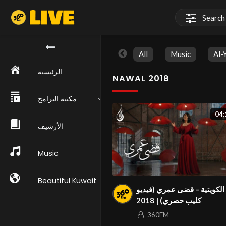
All
Music
Al-
الرئيسية
NAWAL 2018
مكتبة البرامج
04:
الأرشيف
Music
Beautiful Kuwait
الكویتیة – قضى عمري (فيديو
كليب حصري) | 2018
360FM