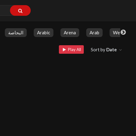
البحاصة
Arabic
Arena
Arab
Weekly Sh
Sort by
Date
Play All