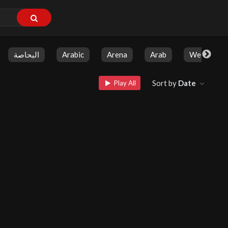
البحاصة
Arabic
Arena
Arab
Weekly Sh
Sort by
Date
Play All