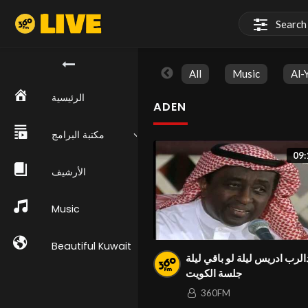
All
Music
Al-
الرئيسية
ADEN
مكتبة البرامج
09:
الأرشيف
Music
Beautiful Kuwait
عبدالرب ادريس ليلة لو باقي ليلة
جلسة الكويت
360FM