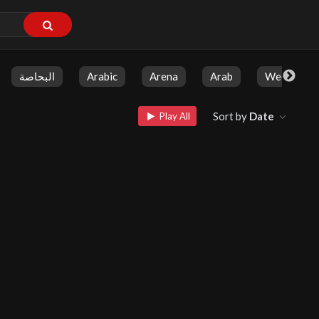
البحاصة
Arabic
Arena
Arab
Weekly Sh
Sort by
Date
Play All