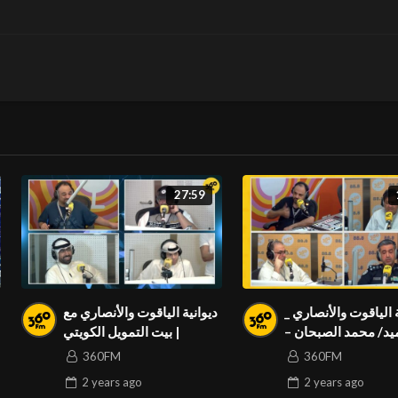
27:59
ة الياقوت والأنصاري _
ديوانية الياقوت والأنصاري مع
يد/ محمد الصبحان –
| بيت التمويل الكويتي
ير إدارة تنسيق وزارة
360FM
360FM
الداخلية
2 years
ago
2 years
ago