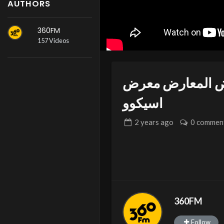
AUTHORS
360FM
157 Videos
ارض المعارض معرض
اسيكوو
2 years
ago
0 commen
360FM
Follow