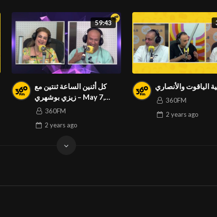
59:43
ية الياقوت والأنصاري
كل أثنين الساعة ثنتين مع
زيزي بوشهري – May 7,
360FM
2024
360FM
2 years
ago
2 years
ago