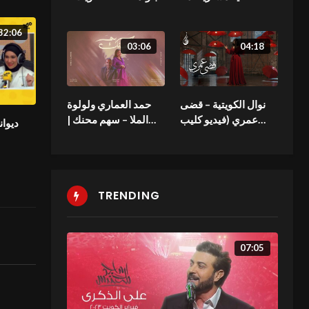
عبدالكريم عبدالقادر
فبراير – 2023
والزمن الجمييل
32:06
03:06
04:18
نوال الكویتیة – قضى
حمد العماري ولولوة
عمري (فيديو كليب
الملا – سهم محنك |
ديوان
حصري) | 2018
2024 | Hamad
Alammari & Lulu
Almulla – Sahem
Mohannak
TRENDING
07:05