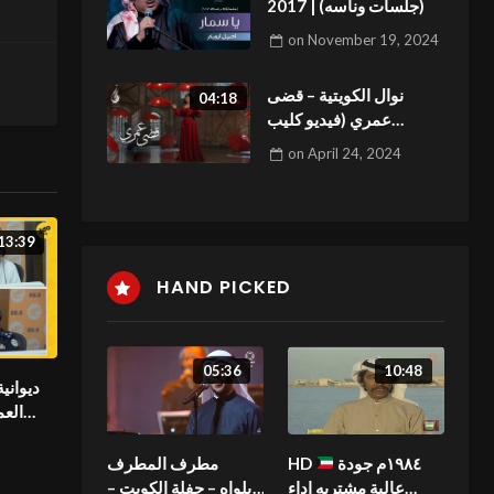
(جلسات وناسه) | 2017
on
November 19, 2024
نوال الكویتیة – قضى
04:18
عمري (فيديو كليب
حصري) | 2018
on
April 24, 2024
13:39
HAND PICKED
05:36
10:48
ديواني
العم
مد
١٩٨٤م جودة
HD
مطرف المطرف
عالية مشتريه اداء
يابلواه – حفلة الكويت –