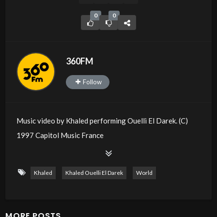
0
0
360FM
Follow
Music video by Khaled performing Ouelli El Darek. (C)
1997 Capitol Music France
Khaled
Khaled Ouelli El Darek
World
MORE POSTS