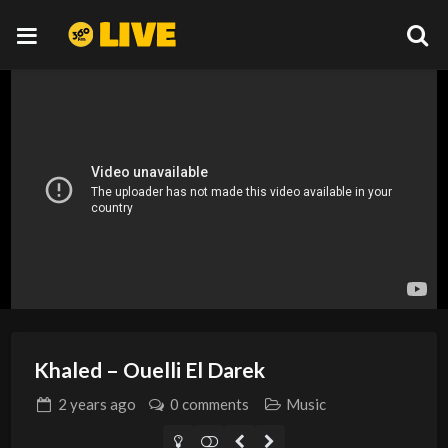
Khaled – Ouelli El Darek
2 years
ago
0 comments
Music