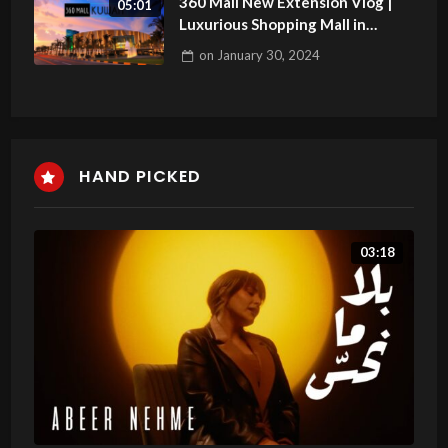
360 Mall New Extension Vlog |
05:01
Luxurious Shopping Mall in
Kuwait | Places to Visit Kuwait
on
January 30, 2024
HAND PICKED
03:18