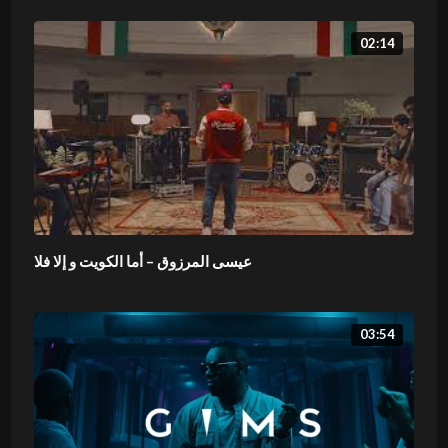
02:14
عيسى المرزوق – أما الكويت و إلا فلا
03:54