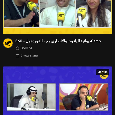
ديوانية الياقوت والأنصاري مع – الفوودهول – 360Camp
360FM
2 years
ago
30:18