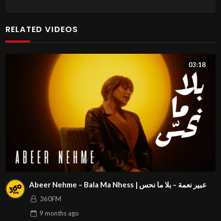
كلمات: تركي
ألحان: طارق محمد
RELATED VIDEOS
مكساج : جاسم محمد
إخراج: أحمد الدوغجي
03:18
#حفلة_الكويت_2022
#عايش_سعيد
#عبدالمجيد_عبدالله
ــــــــــــــ
Abeer Nehme – Bala Ma Nhess | عبير نعمة – بلا ما نحس
360FM
9 months
ago