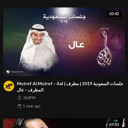
03:42
Mutref Al Mutref – Aal | جلسات السعودية 2019 | مطرف
المطرف – عال
360FM
1 year
ago
07:01