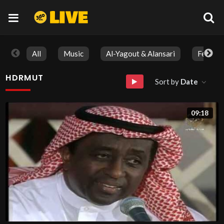
All
Music
Al-Yagout & Alansari
Feature
HDRMUT
Sort by
Date
09:18