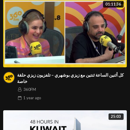
01:11:36
كل أثنين الساعة ثنتين مع زيزي بوشهري – تلفزيون زيزي حلقة
خاصة
360FM
1 year
ago
25:03