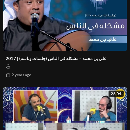
علي بن محمد – مشكله في الناس (جلسات وناسه) | 2017
2 years
ago
26:04