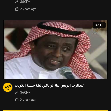
360FM
2 years
ago
09:18
عبدالرب ادريس ليلة لو باقي ليلة جلسة الكويت
360FM
2 years
ago