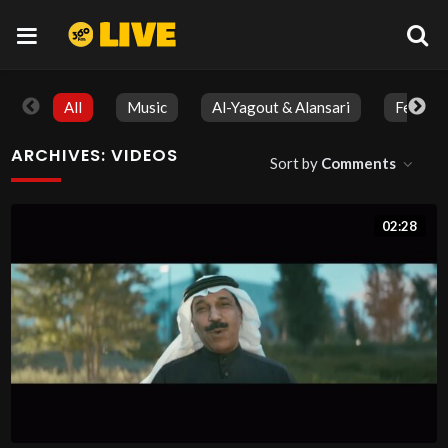
All
Music
Al-Yagout & Alansari
Feature
ARCHIVES:
VIDEOS
Sort by
Comments
02:28