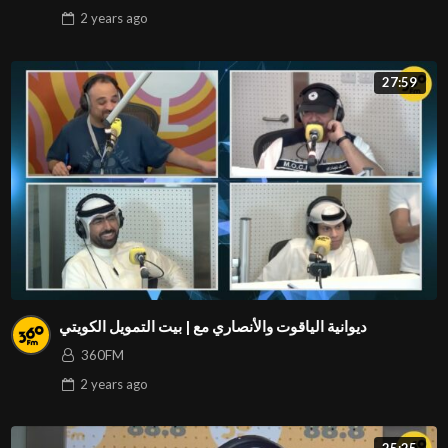
2 years
ago
27:59
ديوانية الياقوت والأنصاري مع | بيت التمويل الكويتي
360FM
2 years
ago
25:25