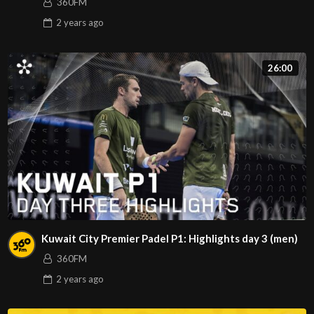
360FM
2 years
ago
26:00
Kuwait City Premier Padel P1: Highlights day 3 (men)
360FM
2 years
ago