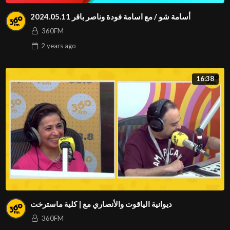
2024.05.11 أسامة شو / مع اسامة فودة وناصر باقر
360FM
2 years
ago
16:38
ديوانية الياقوت والأنصاري مع | كلية ماسترخت
360FM